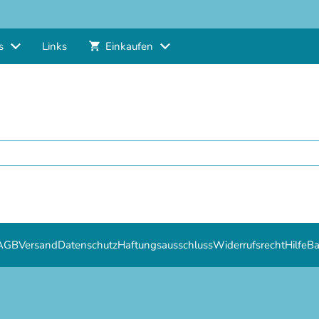
s
Links
Einkaufen
AGB
Versand
Datenschutz
Haftungsausschluss
Widerrufsrecht
Hilfe
Ba